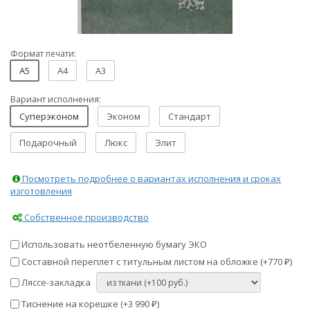
Формат печати:
A5
A4
A3
Вариант исполнения:
Суперэконом
Эконом
Стандарт
Подарочный
Люкс
Элит
Посмотреть подробнее о вариантах исполнения и сроках
изготовления
Собственное производство
Использовать неотбеленную бумагу ЭКО
Составной переплет с титульным листом на обложке (+
770
)
₽
Ляссе-закладка
Тиснение на корешке (+
3 990
)
₽