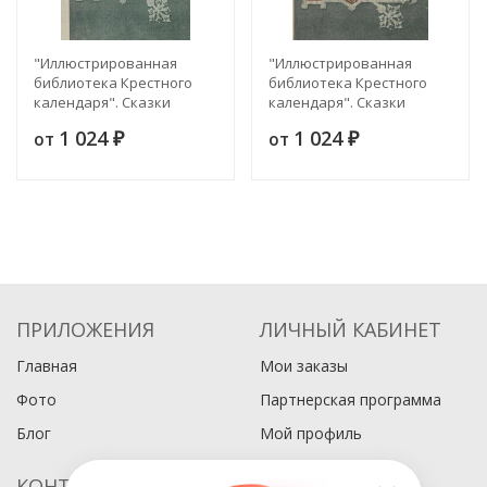
"Иллюстрированная
"Иллюстрированная
библиотека Крестного
библиотека Крестного
календаря". Сказки
календаря". Сказки
изложенные по сборнику
изложенные по сборнику
1 024
1 024
от
от
братьев Гримм. Выпуск 8
₽
братьев Гримм. Выпуск 6
₽
ПРИЛОЖЕНИЯ
ЛИЧНЫЙ КАБИНЕТ
Главная
Мои заказы
Фото
Партнерская программа
Блог
Мой профиль
КОНТАКТЫ