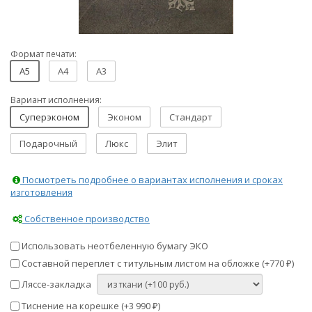
Формат печати:
A5
A4
A3
Вариант исполнения:
Суперэконом
Эконом
Стандарт
Подарочный
Люкс
Элит
Посмотреть подробнее о вариантах исполнения и сроках
изготовления
Собственное производство
Использовать неотбеленную бумагу ЭКО
Составной переплет с титульным листом на обложке (+
770
)
₽
Ляссе-закладка
Тиснение на корешке (+
3 990
)
₽