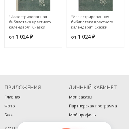
"Иллюстрированная
"Иллюстрированная
библиотека Крестного
библиотека Крестного
календаря". Сказки
календаря". Сказки
изложенные по сборнику
изложенные по сборнику
1 024
1 024
от
от
братьев Гримм. Выпуск 8
₽
братьев Гримм. Выпуск 7
₽
ПРИЛОЖЕНИЯ
ЛИЧНЫЙ КАБИНЕТ
Главная
Мои заказы
Фото
Партнерская программа
Блог
Мой профиль
КОНТАКТЫ