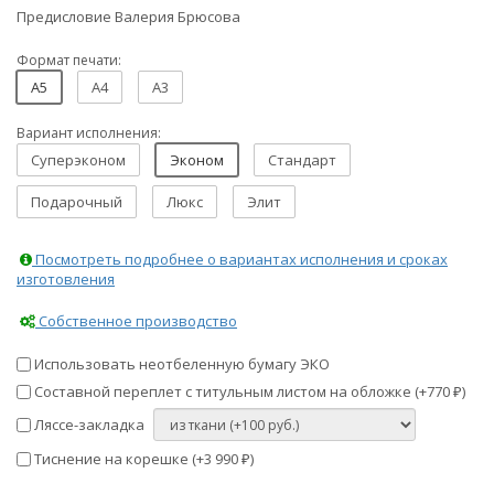
Предисловие Валерия Брюсова
Формат печати:
A5
A4
A3
Вариант исполнения:
Суперэконом
Эконом
Стандарт
Подарочный
Люкс
Элит
Посмотреть подробнее о вариантах исполнения и сроках
изготовления
Собственное производство
Использовать неотбеленную бумагу ЭКО
Составной переплет с титульным листом на обложке (+
770
)
₽
Ляссе-закладка
Тиснение на корешке (+
3 990
)
₽