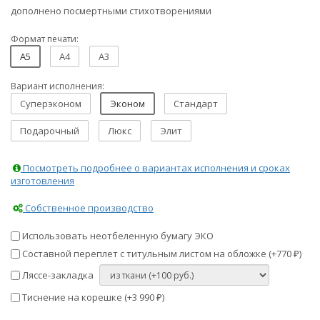
дополнено посмертными стихотворениями
Формат печати:
A5
A4
A3
Вариант исполнения:
Суперэконом
Эконом
Стандарт
Подарочный
Люкс
Элит
Посмотреть подробнее о вариантах исполнения и сроках
изготовления
Собственное производство
Использовать неотбеленную бумагу ЭКО
Составной переплет с титульным листом на обложке (+
770
)
₽
Ляссе-закладка
Тиснение на корешке (+
3 990
)
₽