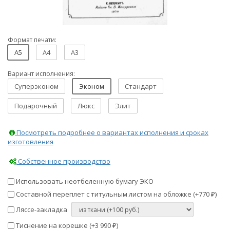
Формат печати:
A5
A4
A3
Вариант исполнения:
Суперэконом
Эконом
Стандарт
Подарочный
Люкс
Элит
Посмотреть подробнее о вариантах исполнения и сроках
изготовления
Собственное производство
Использовать неотбеленную бумагу ЭКО
Составной переплет с титульным листом на обложке (+
770
)
₽
Ляссе-закладка
Тиснение на корешке (+
3 990
)
₽