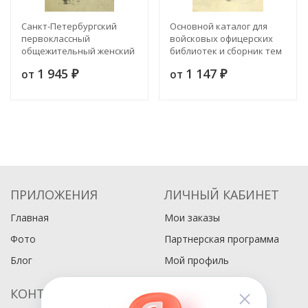
Санкт-Петербургский
Основной каталог для
первоклассный
войсковых офицерских
общежительный женский
библиотек и сборник тем
монастырь в трех частях.
для бесед офицеров в
1 945
1 147
от
от
История и описание
₽
войсковых собраниях
₽
ПРИЛОЖЕНИЯ
ЛИЧНЫЙ КАБИНЕТ
Главная
Мои заказы
Фото
Партнерская программа
Блог
Мой профиль
КОНТАКТЫ