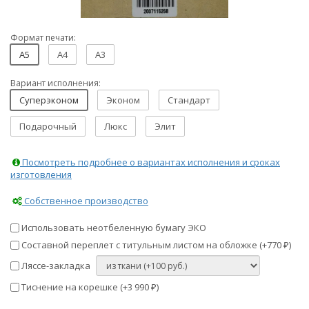
Формат печати:
A5
A4
A3
Вариант исполнения:
Суперэконом
Эконом
Стандарт
Подарочный
Люкс
Элит
Посмотреть подробнее о вариантах исполнения и сроках
изготовления
Собственное производство
Использовать неотбеленную бумагу ЭКО
Составной переплет с титульным листом на обложке (+
770
)
₽
Ляссе-закладка
Тиснение на корешке (+
3 990
)
₽