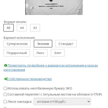
Формат печати:
A5
A4
A3
Вариант исполнения:
Суперэконом
Эконом
Стандарт
Подарочный
Люкс
Элит
Посмотреть подробнее о вариантах исполнения и сроках
изготовления
Собственное производство
Использовать неотбеленную бумагу ЭКО
Составной переплет с титульным листом на обложке (+
770
)
₽
Ляссе-закладка