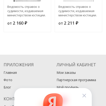
Ведомость справок о
Ведомость справок о
судимости, издаваемая
судимости, издаваемая
министерством юстиции.
министерством юстиции.
Год 31. Книга 1. Списки
Год 31. Книга 3. Списки
2 160
2 211
от
от
осужденных в 1900 году.
₽
осужденных в 1900 году.
₽
Часть 1
Часть 1
ПРИЛОЖЕНИЯ
ЛИЧНЫЙ КАБИНЕТ
Главная
Мои заказы
Фото
Партнерская программа
Блог
Мой профиль
КОНТАКТЫ