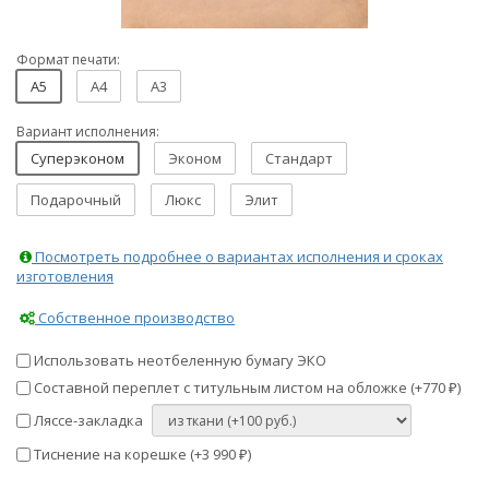
Формат печати:
A5
A4
A3
Вариант исполнения:
Суперэконом
Эконом
Стандарт
Подарочный
Люкс
Элит
Посмотреть подробнее о вариантах исполнения и сроках
изготовления
Собственное производство
Использовать неотбеленную бумагу ЭКО
Составной переплет с титульным листом на обложке (+
770
)
₽
Ляссе-закладка
Тиснение на корешке (+
3 990
)
₽