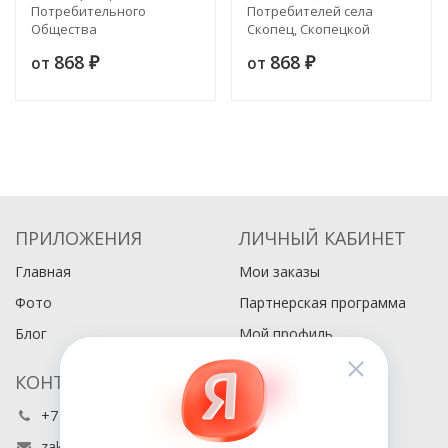
Потребительного
Потребителей села
Общества
Скопец, Скопецкой
волости, Переяславского
868
868
от
от
₽
уезда, Полтавской
₽
губернии
ПРИЛОЖЕНИЯ
ЛИЧНЫЙ КАБИНЕТ
Главная
Мои заказы
Фото
Партнерская программа
Блог
Мой профиль
КОНТАКТЫ
+7 (495) 486-80-76
zakaz@buyabook.ru