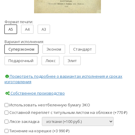
Формат печати:
A5
A4
A3
Вариант исполнения:
Суперэконом
Эконом
Стандарт
Подарочный
Люкс
Элит
Посмотреть подробнее о вариантах исполнения и сроках
изготовления
Собственное производство
Использовать неотбеленную бумагу ЭКО
Составной переплет с титульным листом на обложке (+
770
)
₽
Ляссе-закладка
Тиснение на корешке (+
3 990
)
₽