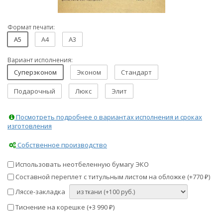
Формат печати:
A5
A4
A3
Вариант исполнения:
Суперэконом
Эконом
Стандарт
Подарочный
Люкс
Элит
Посмотреть подробнее о вариантах исполнения и сроках
изготовления
Собственное производство
Использовать неотбеленную бумагу ЭКО
Составной переплет с титульным листом на обложке (+
770
)
₽
Ляссе-закладка
Тиснение на корешке (+
3 990
)
₽