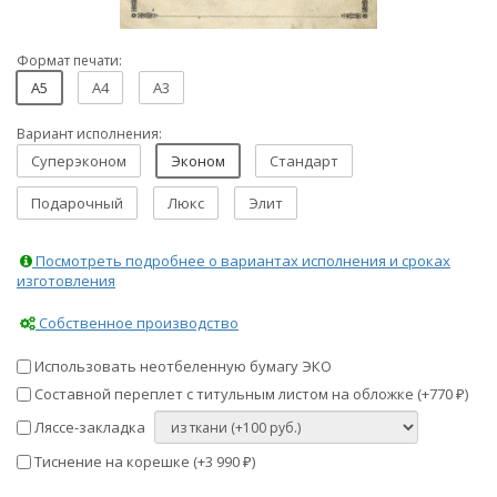
Формат печати:
A5
A4
A3
Вариант исполнения:
Суперэконом
Эконом
Стандарт
Подарочный
Люкс
Элит
Посмотреть подробнее о вариантах исполнения и сроках
изготовления
Собственное производство
Использовать неотбеленную бумагу ЭКО
Составной переплет с титульным листом на обложке (+
770
)
₽
Ляссе-закладка
Тиснение на корешке (+
3 990
)
₽