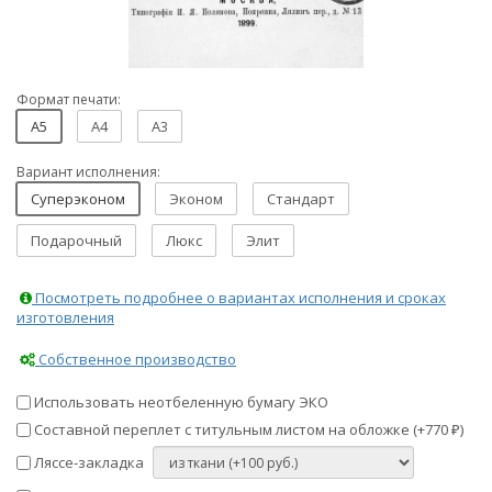
Формат печати:
A5
A4
A3
Вариант исполнения:
Суперэконом
Эконом
Стандарт
Подарочный
Люкс
Элит
Посмотреть подробнее о вариантах исполнения и сроках
изготовления
Собственное производство
Использовать неотбеленную бумагу ЭКО
Составной переплет с титульным листом на обложке (+
770
)
₽
Ляссе-закладка