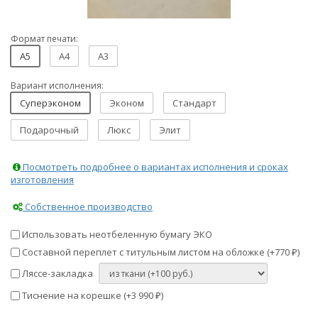
Формат печати:
A5
A4
A3
Вариант исполнения:
Суперэконом
Эконом
Стандарт
Подарочный
Люкс
Элит
Посмотреть подробнее о вариантах исполнения и сроках
изготовления
Собственное производство
Использовать неотбеленную бумагу ЭКО
Составной переплет с титульным листом на обложке (+
770
)
₽
Ляссе-закладка
Тиснение на корешке (+
3 990
)
₽