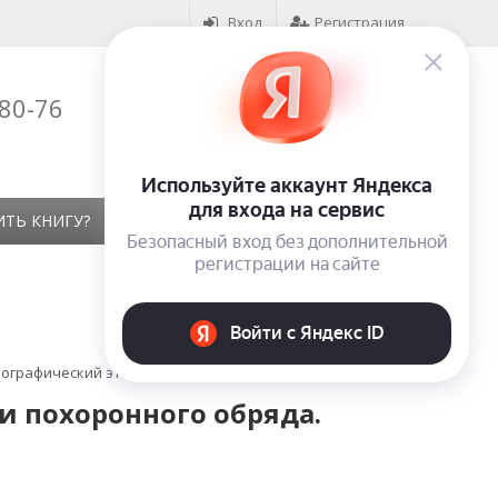
Вход
Регистрация
-80-76
Корзина (
0
)
на сумму
0
₽
ИТЬ КНИГУ?
КОНТАКТЫ
ОТЗЫВЫ
тнографический этюд
и похоронного обряда.