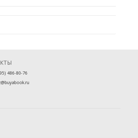
АКТЫ
95) 486-80-76
z@buyabook.ru