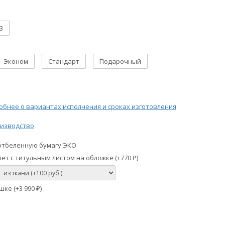
3
Эконом
Стандарт
Подарочный
бнее о вариантах исполнения и сроках изготовления
изводство
отбеленную бумагу ЭКО
ет с титульным листом на обложке (+
770
)
₽
шке (+
3 990
)
₽