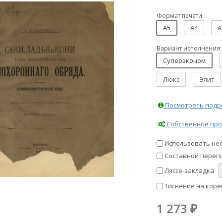
Формат печати:
A5
A4
A
Вариант исполнения:
Суперэконом
Люкс
Элит
Посмотреть подро
Собственное про
Использовать не
Составной перепл
Ляссе-закладка
Тиснение на коре
1 273
₽