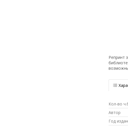
Репринт з
библиоте
возможн
Хара
Кол-во ч.
Автор
Год изда