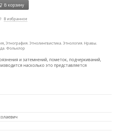
В корзину
В избранное
ия
,
Этнография. Этнолингвистика. Этнология. Нравы.
да. Фольклор
рязнения и затемнений, пометок, подчеркиваний,
оизводится насколько это представляется
колаевич