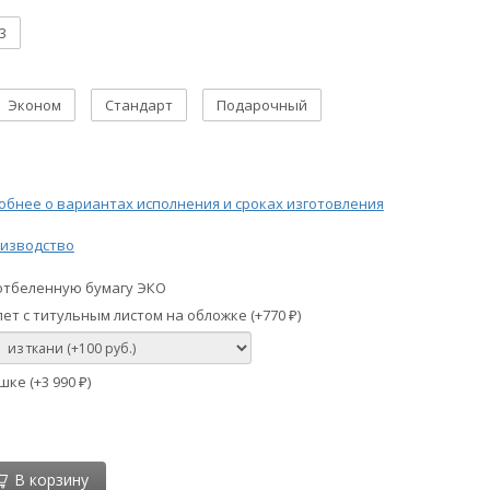
3
Эконом
Стандарт
Подарочный
бнее о вариантах исполнения и сроках изготовления
изводство
отбеленную бумагу ЭКО
ет с титульным листом на обложке (+
770
)
₽
шке (+
3 990
)
₽
В корзину