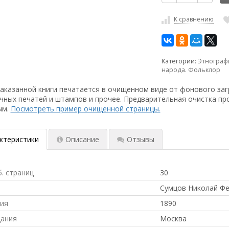
К сравнению
Категории:
Этнограф
народа. Фольклор
аказанной книги печатается в очищенном виде от фонового заг
чных печатей и штампов и прочее. Предварительная очистка пр
ым.
Посмотреть пример очищенной страницы.
ктеристики
Описание
Отзывы
б. страниц
30
Сумцов Николай Ф
ния
1890
дания
Москва