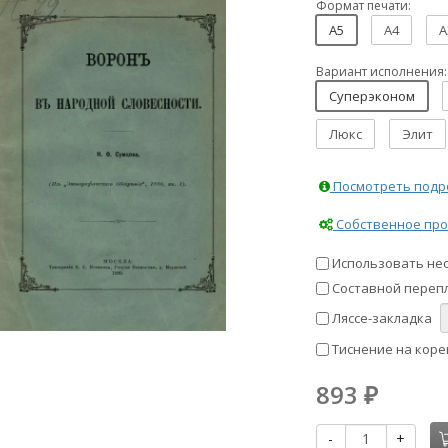
Формат печати:
A5
A4
A
Вариант исполнения:
Суперэконом
Люкс
Элит
Посмотреть подро
Собственное про
Использовать не
Составной перепл
Ляссе-закладка
Тиснение на коре
893
₽
-
+