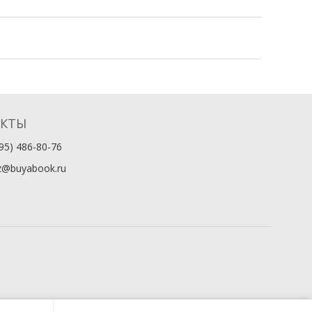
АКТЫ
95) 486-80-76
z@buyabook.ru