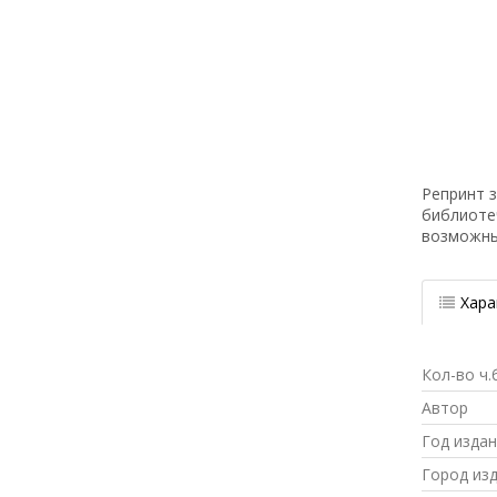
Репринт з
библиоте
возможн
Хара
Кол-во ч.
Автор
Год изда
Город из