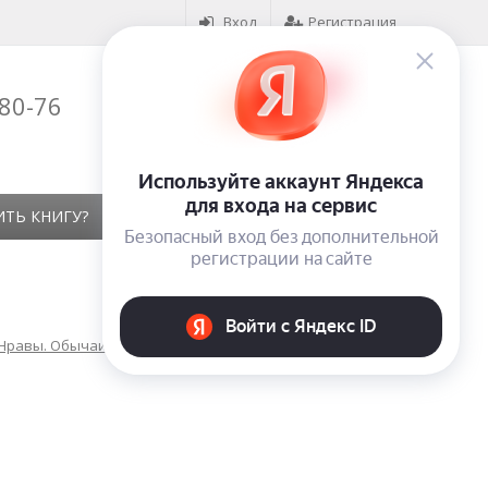
Вход
Регистрация
-80-76
Корзина (
0
)
на сумму
0
₽
ИТЬ КНИГУ?
КОНТАКТЫ
ОТЗЫВЫ
 Нравы. Обычаи. Жизнь народа. Фольклор