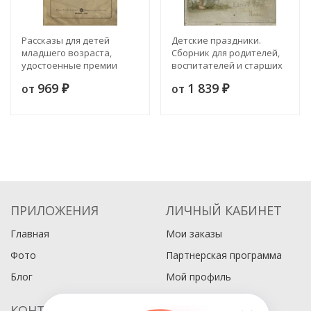
Рассказы для детей
Детские праздники.
младшего возраста,
Сборник для родителей,
удостоенные премии
воспитателей и старших
Санкт-Петербургского
братьев и сестер. Том 1
969
1 839
от
от
Фребелевского
₽
₽
общества. Аксютка-
нянька. Рассказ Клавдии
Лукашевич. Издание 3
ПРИЛОЖЕНИЯ
ЛИЧНЫЙ КАБИНЕТ
Главная
Мои заказы
Фото
Партнерская программа
Блог
Мой профиль
КОНТАКТЫ