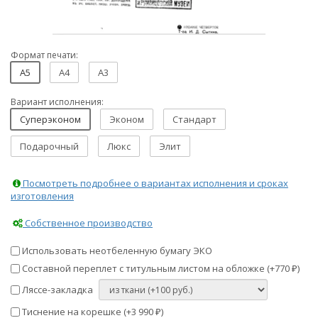
Формат печати:
A5
A4
A3
Вариант исполнения:
Суперэконом
Эконом
Стандарт
Подарочный
Люкс
Элит
Посмотреть подробнее о вариантах исполнения и сроках
изготовления
Собственное производство
Использовать неотбеленную бумагу ЭКО
Составной переплет с титульным листом на обложке (+
770
)
₽
Ляссе-закладка
Тиснение на корешке (+
3 990
)
₽