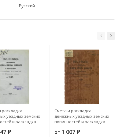
Русский
и раскладка
Смета и раскладка
Смета 
ых уездных земских
денежных уездных земских
денеж
остей и раскладка
повинностей и раскладка
повинн
ских повинностей по
губернских повинностей по
губерн
147
1 007
1 
от
от
у уезду на 1900 год
₽
Севскому уезду на 1897 год
₽
Севско