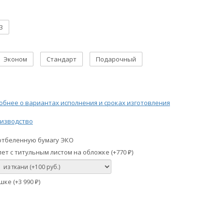
3
Эконом
Стандарт
Подарочный
бнее о вариантах исполнения и сроках изготовления
изводство
отбеленную бумагу ЭКО
ет с титульным листом на обложке (+
770
)
₽
шке (+
3 990
)
₽