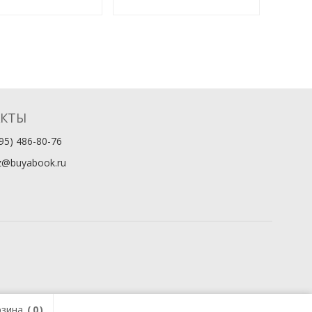
АКТЫ
95) 486-80-76
z@buyabook.ru
зина
0