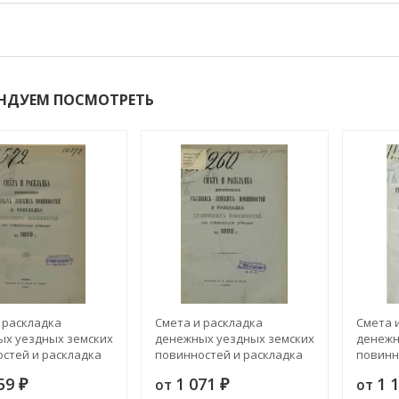
НДУЕМ ПОСМОТРЕТЬ
 раскладка
Смета и раскладка
Смета 
х уездных земских
денежных уездных земских
денежн
стей и раскладка
повинностей и раскладка
повинн
ких повинностей по
губернских повинностей по
губерн
159
1 071
1 
от
от
у уезду на 1899 год
₽
Севскому уезду на 1898 год
₽
Севском