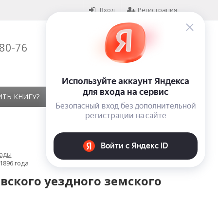
Вход
Регистрация
-80-76
Корзина (
0
)
на сумму
0
₽
ИТЬ КНИГУ?
КОНТАКТЫ
ОТЗЫВЫ
лады
1896 года
вского уездного земского