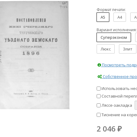
Формат печати:
A5
A4
A
Вариант исполнения:
Суперэконом
Люкс
Элит
Посмотреть подро
Собственное про
Использовать не
Составной перепл
Ляссе-закладка
Тиснение на коре
2 046
₽