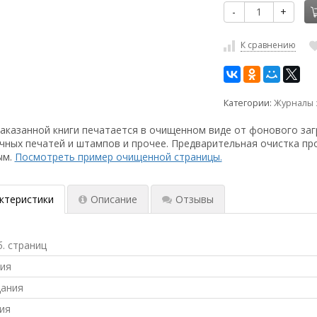
-
+
К сравнению
Категории:
Журналы 
аказанной книги печатается в очищенном виде от фонового заг
чных печатей и штампов и прочее. Предварительная очистка пр
ым.
Посмотреть пример очищенной страницы.
ктеристики
Описание
Отзывы
б. страниц
ния
дания
ия