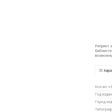
Репринт з
библиоте
возможн
Хара
Кол-во ч.
Год изда
Город из
Типограф