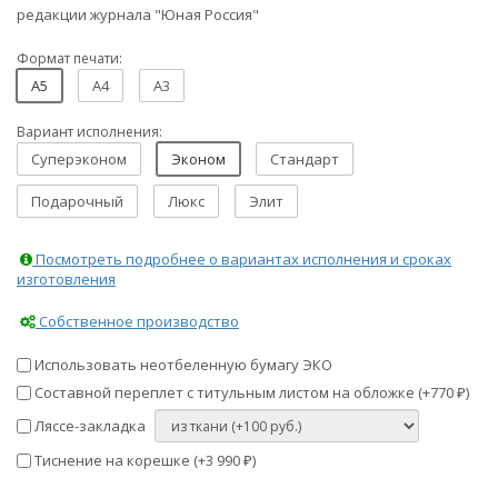
редакции журнала "Юная Россия"
Формат печати:
A5
A4
A3
Вариант исполнения:
Суперэконом
Эконом
Стандарт
Подарочный
Люкс
Элит
Посмотреть подробнее о вариантах исполнения и сроках
изготовления
Собственное производство
Использовать неотбеленную бумагу ЭКО
Составной переплет с титульным листом на обложке (+
770
)
₽
Ляссе-закладка
Тиснение на корешке (+
3 990
)
₽