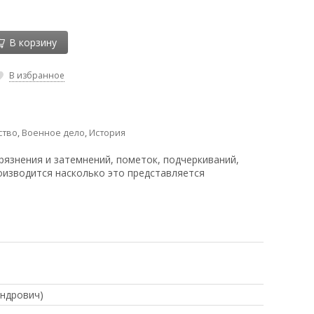
В корзину
В избранное
ство
,
Военное дело
,
История
рязнения и затемнений, пометок, подчеркиваний,
оизводится насколько это представляется
андрович)