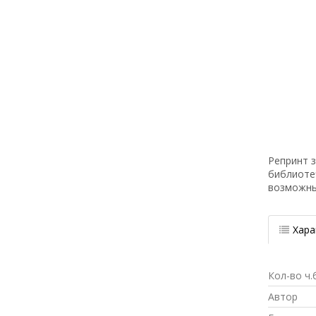
Репринт з
библиоте
возможн
Хара
Кол-во ч.
Автор