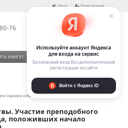
Вход
Регистрация
-80-76
Корзина (
0
)
на сумму
0
₽
ИТЬ КНИГУ?
КОНТАКТЫ
ОТЗЫВЫ
го Сергия в событиях 1380 года, положивших начало
вы. Участие преподобного
ода, положивших начало
а