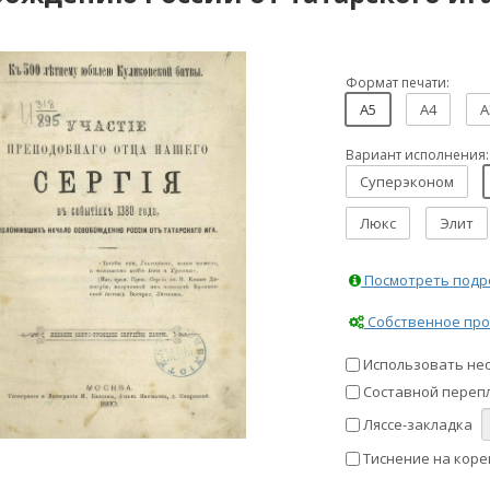
Формат печати:
A5
A4
A
Вариант исполнения:
Суперэконом
Люкс
Элит
Посмотреть подро
Собственное про
Использовать не
Составной перепл
Ляссе-закладка
Тиснение на коре