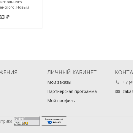
игиального
енского, Новый
им именуемого,
083
ря. Издание 2
₽
ЖЕНИЯ
ЛИЧНЫЙ КАБИНЕТ
КОНТ
Мои заказы
+7 (4
Партнерская программа
zaka
Мой профиль