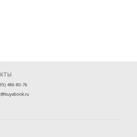
АКТЫ
95) 486-80-76
z@buyabook.ru