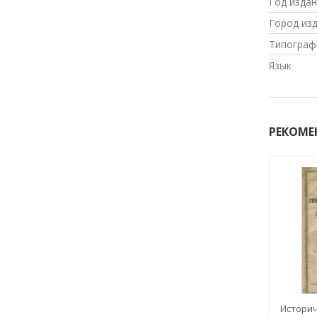
Год изда
Город из
Типограф
Язык
РЕКОМЕ
Историч