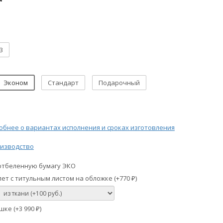
3
Эконом
Стандарт
Подарочный
бнее о вариантах исполнения и сроках изготовления
изводство
отбеленную бумагу ЭКО
ет с титульным листом на обложке (+
770
)
₽
шке (+
3 990
)
₽