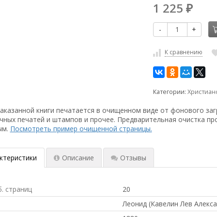
1 225
₽
-
+
К сравнению
Категории:
Христиан
аказанной книги печатается в очищенном виде от фонового заг
чных печатей и штампов и прочее. Предварительная очистка пр
ым.
Посмотреть пример очищенной страницы.
ктеристики
Описание
Отзывы
б. страниц
20
Леонид (Кавелин Лев Алекс