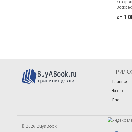
ставроп
Воскрес
Иерусал
1 
от
монасты
ПРИЛО
Главная
Фото
Блог
© 2026 BuyaBook