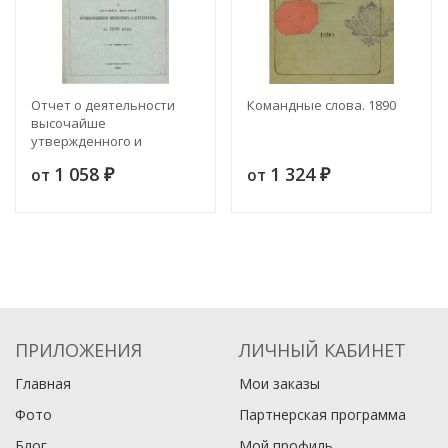
Отчет о деятельности
Командные слова. 1890
высочайше
утвержденного и
состоящего под
1 058
1 324
от
от
августейшим
₽
₽
покровительством е.и.в.
великой государыни
великой княгини Ольги
Федоровны, общества
доставления дешевых
квартир и других пособий
нуждающимся жителям
Санкт-Петербурга за 1886
год
ПРИЛОЖЕНИЯ
ЛИЧНЫЙ КАБИНЕТ
Главная
Мои заказы
Фото
Партнерская программа
Блог
Мой профиль