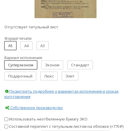
Отсутствует титульный лист.
Формат печати:
A5
A4
A3
Вариант исполнения:
Суперэконом
Эконом
Стандарт
Подарочный
Люкс
Элит
Посмотреть подробнее о вариантах исполнения и сроках
изготовления
Собственное производство
Использовать неотбеленную бумагу ЭКО
Составной переплет с титульным листом на обложке (+
770
)
₽