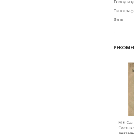
Город из
Типограф
Язык
РЕКОМЕ
М.Е. Са
Салтыко
деятель