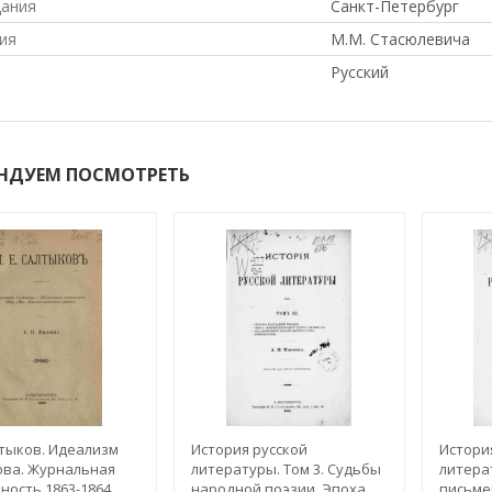
дания
Санкт-Петербург
ия
М.М. Стасюлевича
Русский
НДУЕМ ПОСМОТРЕТЬ
лтыков. Идеализм
История русской
Истори
ва. Журнальная
литературы. Том 3. Судьбы
литерат
ность 1863-1864
народной поэзии. Эпоха
письме