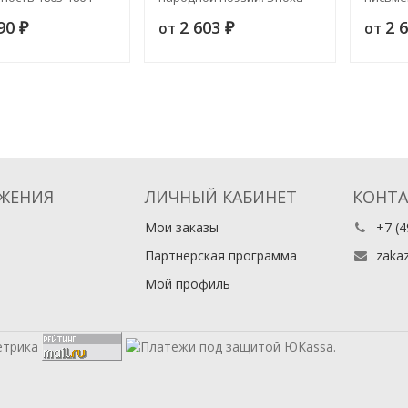
преобразований Петра
Москов
590
2 603
2 
от
от
₽
Великого. Установление
₽
Канун 
новой литературы.
Издани
Ломоносов. Издание 4
ЖЕНИЯ
ЛИЧНЫЙ КАБИНЕТ
КОНТ
Мои заказы
+7 (4
Партнерская программа
zaka
Мой профиль