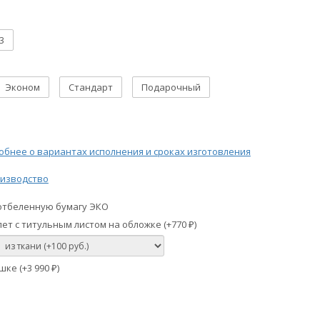
3
Эконом
Стандарт
Подарочный
бнее о вариантах исполнения и сроках изготовления
изводство
отбеленную бумагу ЭКО
ет с титульным листом на обложке (+
770
)
₽
шке (+
3 990
)
₽