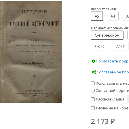
Формат печати:
A5
A4
A
Вариант исполнения:
Суперэконом
Люкс
Элит
Посмотреть подро
Собственное про
Использовать не
Составной перепл
Ляссе-закладка
Тиснение на коре
2 173
₽