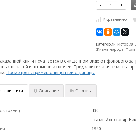
-
+
К сравнению
Категории:
История
,
Жизнь народа. Фоль
аказанной книги печатается в очищенном виде от фонового заг
чных печатей и штампов и прочее. Предварительная очистка пр
ым.
Посмотреть пример очищенной страницы.
ктеристики
Описание
Отзывы
б. страниц
436
Пыпин Александр Ни
ния
1890