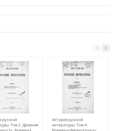
я русской
История русской
Истори
уры. Том 2. Древняя
литературы. Том 4.
этногр
нность. Времена
Времена Императрицы
Этногр