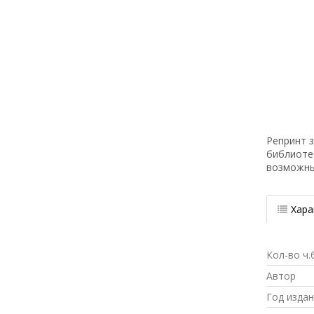
Репринт з
библиоте
возможн
Хара
Кол-во ч.
Автор
Год изда