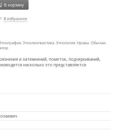
В корзину
В избранное
Этнография. Этнолингвистика. Этнология. Нравы. Обычаи.
клор
рязнения и затемнений, пометок, подчеркиваний,
оизводится насколько это представляется
колаевич