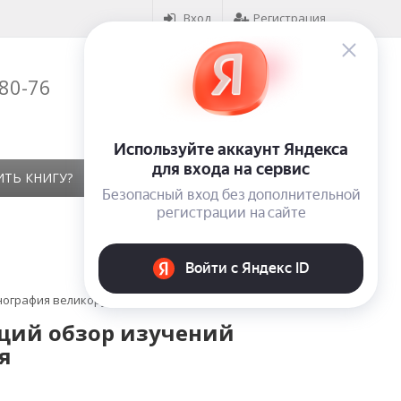
Вход
Регистрация
-80-76
Корзина (
0
)
на сумму
0
₽
ИТЬ КНИГУ?
КОНТАКТЫ
ОТЗЫВЫ
нография великорусская
бщий обзор изучений
я