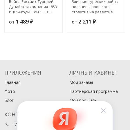
Война России с Турцией.
Влияние турецких войн с
Дунайская кампания 1853
половины прошлого
и 1854 годы. Том 1. 1853
столетия на развитие
год
русского военного
1 489
2 211
от
от
₽
искусства. Том 1. Война
₽
1769-1774 годов
ПРИЛОЖЕНИЯ
ЛИЧНЫЙ КАБИНЕТ
Главная
Мои заказы
Фото
Партнерская программа
Блог
Мой профиль
КОНТАКТЫ
+7 (495) 486-80-76