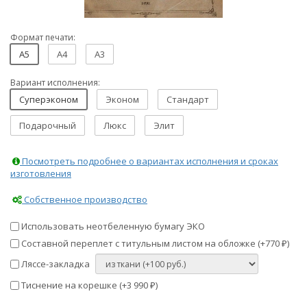
Формат печати:
A5
A4
A3
Вариант исполнения:
Суперэконом
Эконом
Стандарт
Подарочный
Люкс
Элит
Посмотреть подробнее о вариантах исполнения и сроках
изготовления
Собственное производство
Использовать неотбеленную бумагу ЭКО
Составной переплет с титульным листом на обложке (+
770
)
₽
Ляссе-закладка
Тиснение на корешке (+
3 990
)
₽