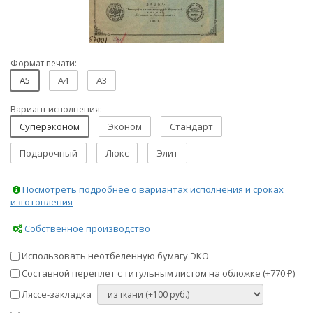
Формат печати:
A5
A4
A3
Вариант исполнения:
Суперэконом
Эконом
Стандарт
Подарочный
Люкс
Элит
Посмотреть подробнее о вариантах исполнения и сроках
изготовления
Собственное производство
Использовать неотбеленную бумагу ЭКО
Составной переплет с титульным листом на обложке (+
770
)
₽
Ляссе-закладка