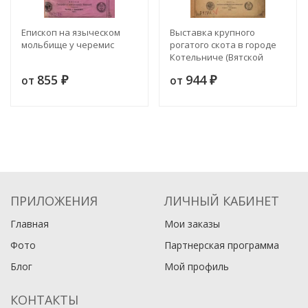
Епископ на языческом
Выставка крупного
мольбище у черемис
рогатого скота в городе
Котельниче (Вятской
губернии) 1-3 сентября
855
944
от
от
₽
1901 года
₽
ПРИЛОЖЕНИЯ
ЛИЧНЫЙ КАБИНЕТ
Главная
Мои заказы
Фото
Партнерская программа
Блог
Мой профиль
КОНТАКТЫ