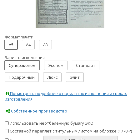
Формат печати:
A5
A4
A3
Вариант исполнения:
Суперэконом
Эконом
Стандарт
Подарочный
Люкс
Элит
Посмотреть подробнее о вариантах исполнения и сроках
изготовления
Собственное производство
Использовать неотбеленную бумагу ЭКО
Составной переплет с титульным листом на обложке (+
770
)
₽