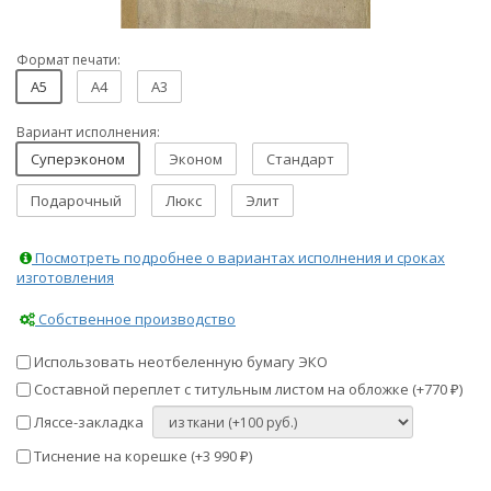
Формат печати:
A5
A4
A3
Вариант исполнения:
Суперэконом
Эконом
Стандарт
Подарочный
Люкс
Элит
Посмотреть подробнее о вариантах исполнения и сроках
изготовления
Собственное производство
Использовать неотбеленную бумагу ЭКО
Составной переплет с титульным листом на обложке (+
770
)
₽
Ляссе-закладка
Тиснение на корешке (+
3 990
)
₽