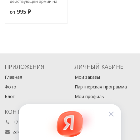
действующей армии на
европейском театре
995
от
войны в 1877 и 1878 годах
₽
ПРИЛОЖЕНИЯ
ЛИЧНЫЙ КАБИНЕТ
Главная
Мои заказы
Фото
Партнерская программа
Блог
Мой профиль
КОНТАКТЫ
+7 (495) 486-80-76
zakaz@buyabook.ru