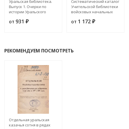
Уральская библиотека.
Систематический каталог
Выпуск 1. Очерки по
Учительской библиотеки
истории Уральского
войсковых начальных
казачьего войска. Книга 1
училищ Уральского
931
1 172
от
от
₽
казачьего войска
₽
РЕКОМЕНДУЕМ ПОСМОТРЕТЬ
Отдельная уральская
казачья сотня в рядах