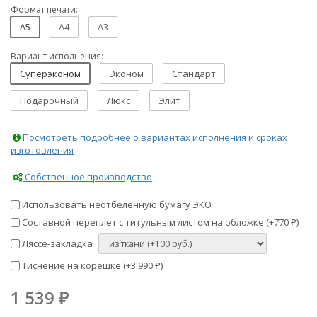
Формат печати:
A5
A4
A3
Вариант исполнения:
Суперэконом
Эконом
Стандарт
Подарочный
Люкс
Элит
Посмотреть подробнее о вариантах исполнения и сроках
изготовления
Собственное производство
Использовать неотбеленную бумагу ЭКО
Составной переплет с титульным листом на обложке (+
770
)
₽
Ляссе-закладка
Тиснение на корешке (+
3 990
)
₽
1 539
₽