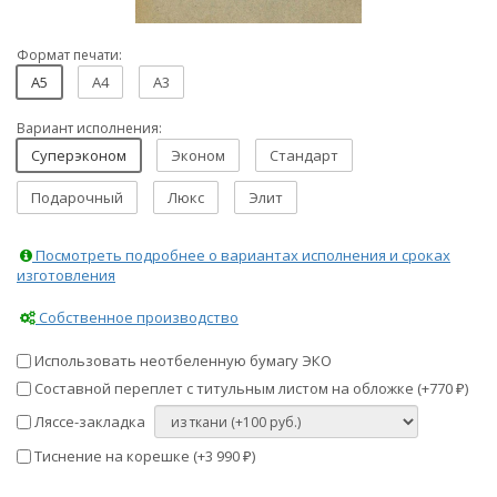
Формат печати:
A5
A4
A3
Вариант исполнения:
Суперэконом
Эконом
Стандарт
Подарочный
Люкс
Элит
Посмотреть подробнее о вариантах исполнения и сроках
изготовления
Собственное производство
Использовать неотбеленную бумагу ЭКО
Составной переплет с титульным листом на обложке (+
770
)
₽
Ляссе-закладка
Тиснение на корешке (+
3 990
)
₽