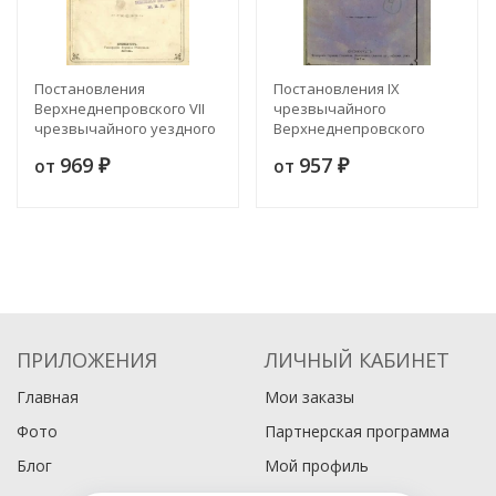
Постановления
Постановления IX
Верхнеднепровского VII
чрезвычайного
чрезвычайного уездного
Верхнеднепровского
земского собрания 6-го
уездного земского
969
957
от
от
февраля 1876 года
₽
собрания. 10-11 мая 1877
₽
года
ПРИЛОЖЕНИЯ
ЛИЧНЫЙ КАБИНЕТ
Главная
Мои заказы
Фото
Партнерская программа
Блог
Мой профиль