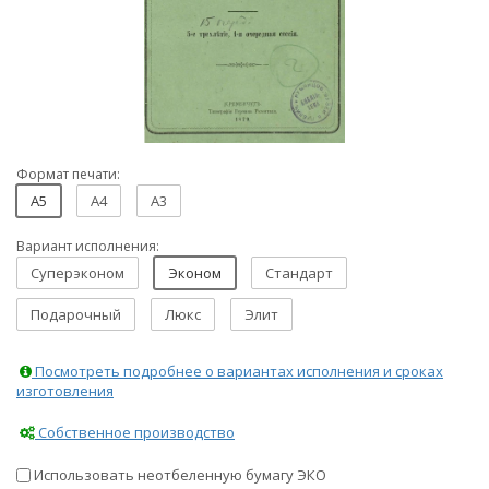
Формат печати:
A5
A4
A3
Вариант исполнения:
Суперэконом
Эконом
Стандарт
Подарочный
Люкс
Элит
Посмотреть подробнее о вариантах исполнения и сроках
изготовления
Собственное производство
Использовать неотбеленную бумагу ЭКО