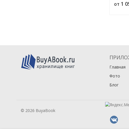
1 
от
Главы 2, 
ПРИЛО
Главная
Фото
Блог
© 2026 BuyaBook