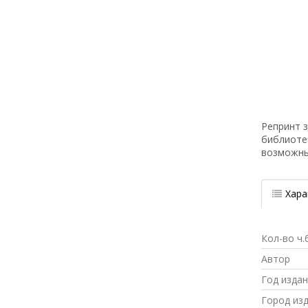
Репринт з
библиоте
возможн
Хара
Кол-во ч.
Автор
Год изда
Город из