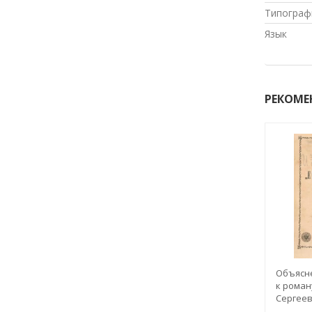
Типограф
Язык
РЕКОМЕ
Объясн
к роман
Сергее
"Евгени