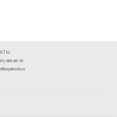
АКТЫ
95) 486-80-76
z@buyabook.ru