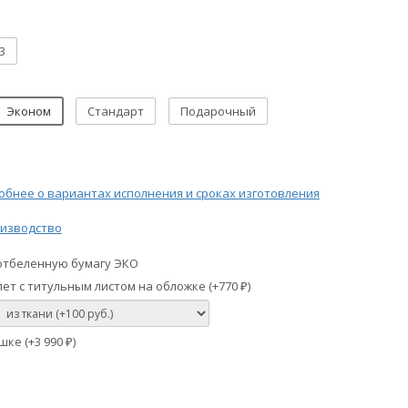
3
Эконом
Стандарт
Подарочный
бнее о вариантах исполнения и сроках изготовления
изводство
отбеленную бумагу ЭКО
ет с титульным листом на обложке (+
770
)
₽
шке (+
3 990
)
₽