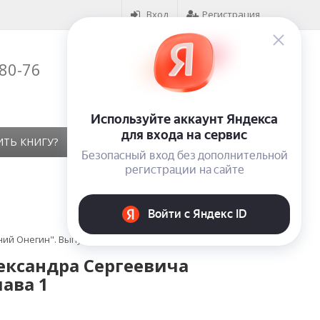
Вход
Регистрация
-80-76
Корзина (
0
)
на сумму
0
₽
ИТЬ КНИГУ?
КОНТАКТЫ
ОТЗЫВЫ
й Онегин". Выпуск 1. Глава 1
ександра Сергеевича
ава 1