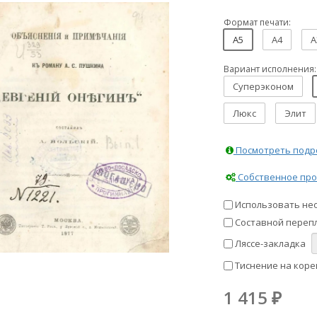
Формат печати:
A5
A4
A
Вариант исполнения:
Суперэконом
Люкс
Элит
Посмотреть подро
Собственное про
Использовать не
Составной перепл
Ляссе-закладка
Тиснение на коре
1 415
₽