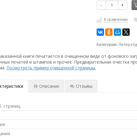
-
+
К сравнению
Категории:
Литерат
аказанной книги печатается в очищенном виде от фонового заг
чных печатей и штампов и прочее. Предварительная очистка пр
ым.
Посмотреть пример очищенной страницы.
ктеристики
Описание
Отзывы
б. страниц
ния
дания