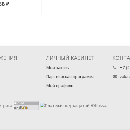
058
3, 4, 5
₽
ЖЕНИЯ
ЛИЧНЫЙ КАБИНЕТ
КОНТ
Мои заказы
+7 (4
Партнерская программа
zaka
Мой профиль