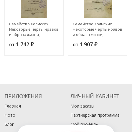
Семейство Холмских.
Семейство Холмских.
Некоторые черты нравов
Некоторые черты нравов
и образа жизни,
и образа жизни,
семейной и одинокой,
семейной и одинокой,
1 742
1 907
от
от
русских дворян. Часть 2
₽
русских дворян. Часть 5
₽
ПРИЛОЖЕНИЯ
ЛИЧНЫЙ КАБИНЕТ
Главная
Мои заказы
Фото
Партнерская программа
Блог
Мой профиль