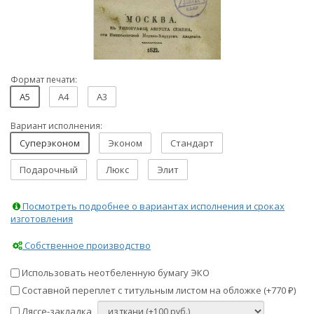
Формат печати:
A5
A4
A3
Вариант исполнения:
Суперэконом
Эконом
Стандарт
Подарочный
Люкс
Элит
Посмотреть подробнее о вариантах исполнения и сроках
изготовления
Собственное производство
Использовать неотбеленную бумагу ЭКО
Составной переплет с титульным листом на обложке (+
770
)
₽
Ляссе-закладка