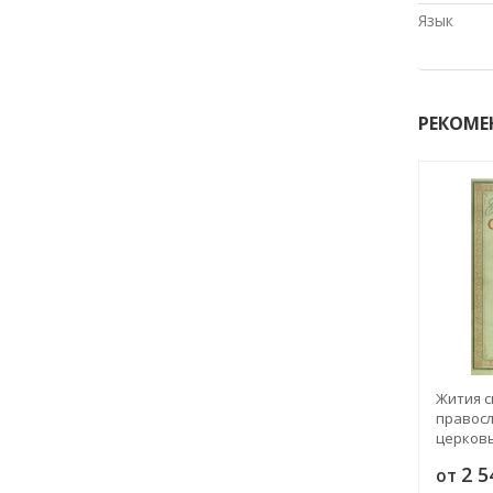
Язык
РЕКОМЕ
Жития с
правосл
церковь
греческ
2 
от
южносла