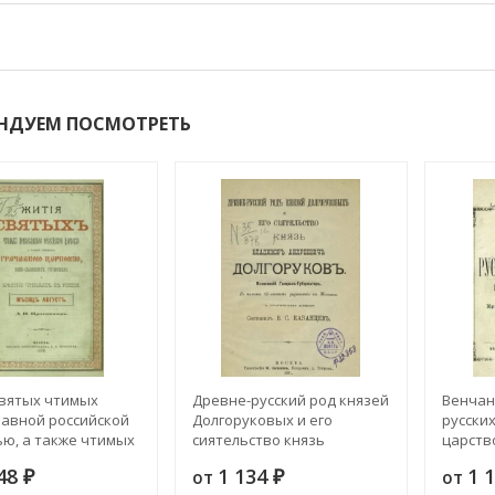
НДУЕМ ПОСМОТРЕТЬ
вятых чтимых
Древне-русский род князей
Венчан
авной российской
Долгоруковых и его
русских
ю, а также чтимых
сиятельство князь
царств
ой церковью,
Владимир Андреевич
истори
548
1 134
1 
от
от
вянских,
₽
Долгоруков, московский
₽