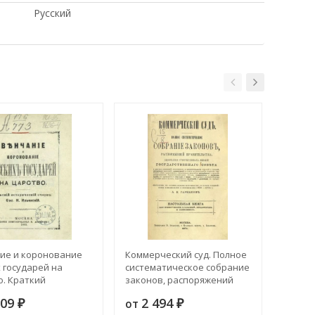
Русский
ие и коронование
Коммерческий суд. Полное
Князь 
 государей на
систематическое собрание
Данил
о. Краткий
законов, распоряжений
Кратко
ческий очерк
правительства
деяний
109
2 494
9
от
от
₽
₽
князя 