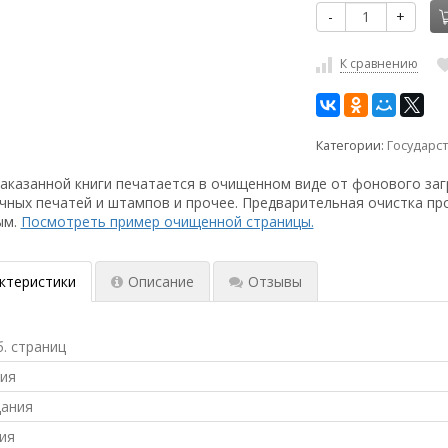
-
+
К сравнению
Категории:
Государс
аказанной книги печатается в очищенном виде от фонового заг
чных печатей и штампов и прочее. Предварительная очистка пр
ым.
Посмотреть пример очищенной страницы.
ктеристики
Описание
Отзывы
б. страниц
ния
дания
ия