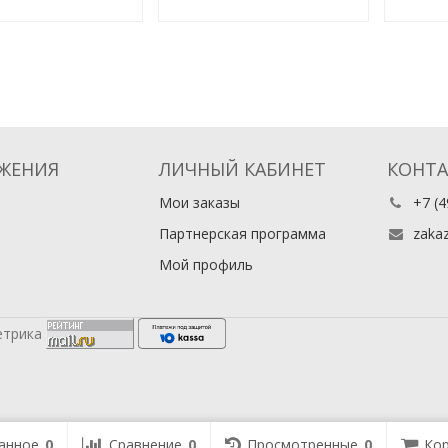
ких и местно
генерал-губернатор
в России. Месяц
ЖЕНИЯ
ЛИЧНЫЙ КАБИНЕТ
КОНТ
Мои заказы
+7 (4
Партнерская программа
zaka
Мой профиль
анное
0
Сравнение
0
Просмотренные
0
Кор