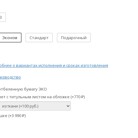
3
Эконом
Стандарт
Подарочный
бнее о вариантах исполнения и сроках изготовления
изводство
отбеленную бумагу ЭКО
ет с титульным листом на обложке (+
770
)
₽
шке (+
3 990
)
₽