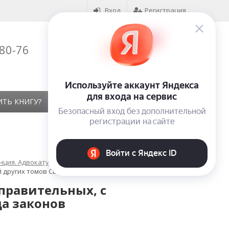
Вход
Регистрация
-80-76
Корзина (
0
)
на сумму
0
₽
ИТЬ КНИГУ?
КОНТАКТЫ
ОТЗЫВЫ
нция. Адвокатура
 других томов Свода законов
правительных, с
а законов