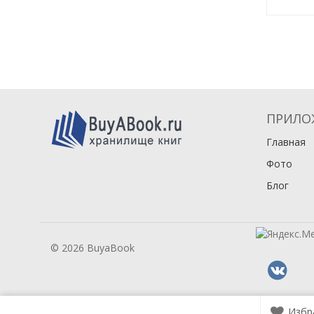
грузинс
чтимых 
август
ПРИЛО
Главная
Фото
Блог
© 2026 BuyaBook
Избр