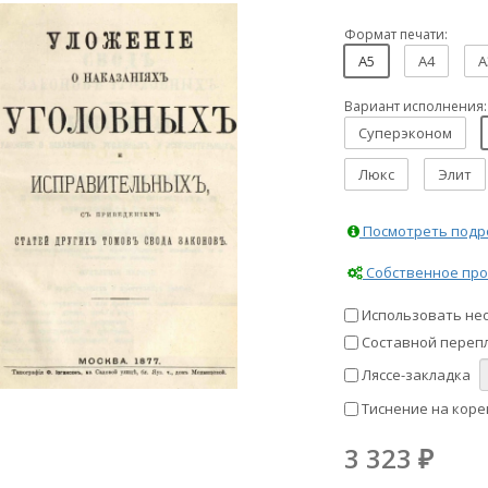
Формат печати:
A5
A4
A
Вариант исполнения:
Суперэконом
Люкс
Элит
Посмотреть подро
Собственное про
Использовать не
Составной перепл
Ляссе-закладка
Тиснение на коре
3 323
₽