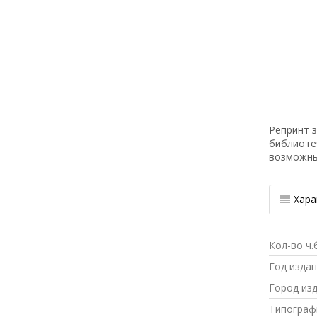
Репринт з
библиоте
возможн
Хара
Кол-во ч.
Год изда
Город из
Типограф