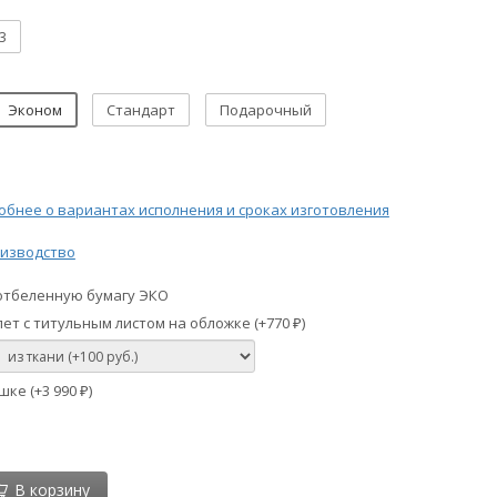
3
Эконом
Стандарт
Подарочный
бнее о вариантах исполнения и сроках изготовления
изводство
отбеленную бумагу ЭКО
ет с титульным листом на обложке (+
770
)
₽
шке (+
3 990
)
₽
В корзину