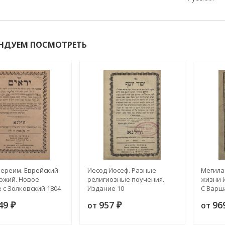
НДУЕМ ПОСМОТРЕТЬ
ереим. Еврейский
Иесод Иосеф. Разные
Мегилас
ожий. Новое
религиозные поучения.
жизни 
 с Золковский 1804
Издание 10
С Варш
1870 г
349
957
96
от
от
₽
₽