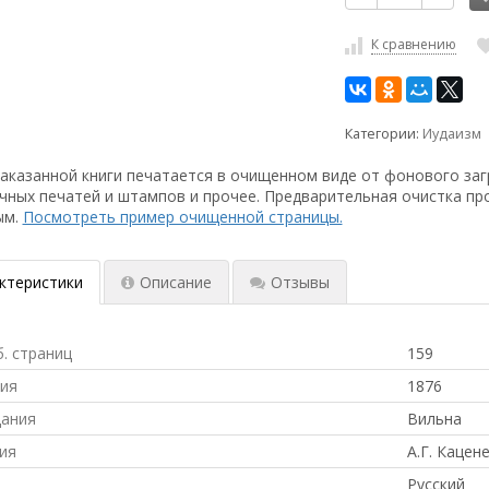
К сравнению
Категории:
Иудаизм
аказанной книги печатается в очищенном виде от фонового заг
чных печатей и штампов и прочее. Предварительная очистка пр
ым.
Посмотреть пример очищенной страницы.
ктеристики
Описание
Отзывы
б. страниц
159
ния
1876
дания
Вильна
ия
А.Г. Кацен
Русский