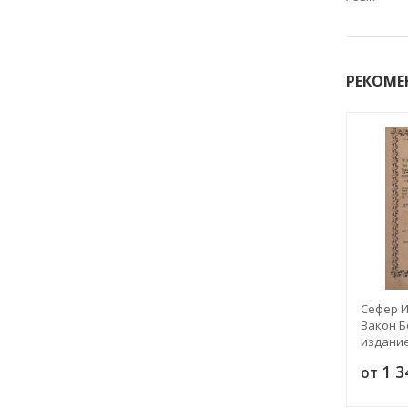
РЕКОМЕ
Сефер И
Закон Б
издание
года
1 
от