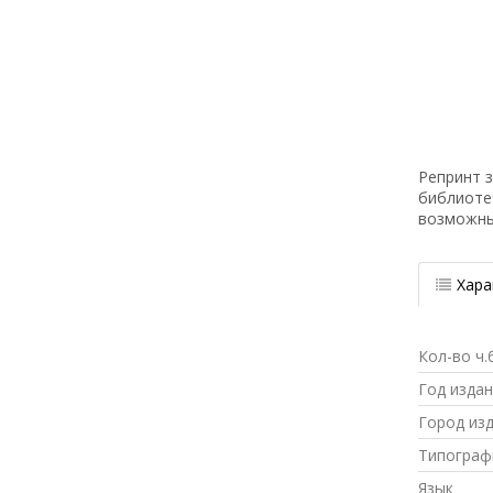
Репринт з
библиоте
возможн
Хара
Кол-во ч.
Год изда
Город из
Типограф
Язык