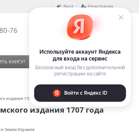
Вход
Регистрация
-80-76
Корзина (
0
)
на сумму
0
₽
ИТЬ КНИГУ?
КОНТАКТЫ
ОТЗЫВЫ
го издания 1707 года
амского издания 1707 года
ти Земли Израиля