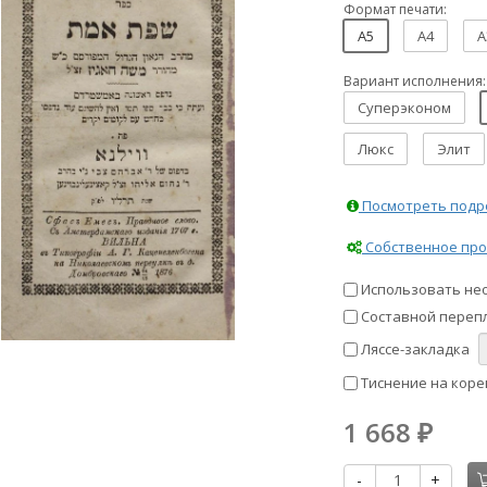
Формат печати:
A5
A4
A
Вариант исполнения:
Суперэконом
Люкс
Элит
Посмотреть подро
Собственное про
Использовать не
Составной перепл
Ляссе-закладка
Тиснение на коре
1 668
₽
-
+