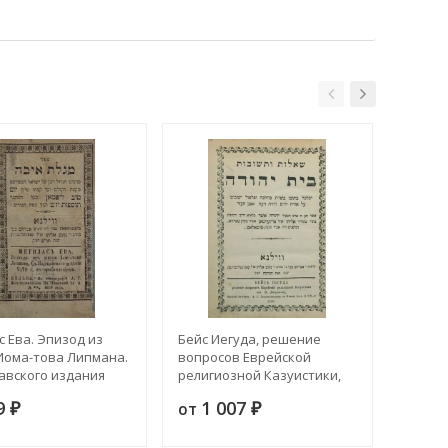
 Ева. Эпизод из
Бейс Иегуда, решение
Рош Пи
Иома-това Липмана.
вопросов Еврейской
мяса у
авского издания
религиозной Казуистики,
В. Тур
ода с прибавлениями
сочинение О. Айзермана
9
1 007
1 
от
от
₽
₽