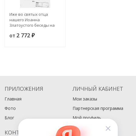
Иже во святых отца
нашего Иоанна
Златоустого беседы на
евангелиста Матфея.
2 772
от
Часть 1. Издание 4
₽
ПРИЛОЖЕНИЯ
ЛИЧНЫЙ КАБИНЕТ
Главная
Мои заказы
Фото
Партнерская программа
Блог
Мой профиль
КОНТАКТЫ