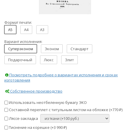
Формат печати:
A5
A4
A3
Вариант исполнения:
Суперэконом
Эконом
Стандарт
Подарочный
Люкс
Элит
Посмотреть подробнее о вариантах исполнения и сроках
изготовления
Собственное производство
Использовать неотбеленную бумагу ЭКО
Составной переплет с титульным листом на обложке (+
770
)
₽
Ляссе-закладка
Тиснение на корешке (+
3 990
)
₽