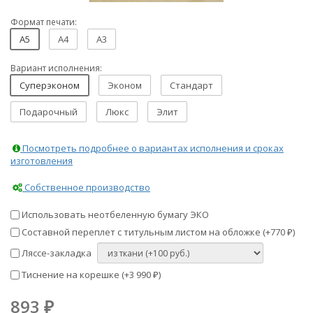
Формат печати:
A5
A4
A3
Вариант исполнения:
Суперэконом
Эконом
Стандарт
Подарочный
Люкс
Элит
Посмотреть подробнее о вариантах исполнения и сроках
изготовления
Собственное производство
Использовать неотбеленную бумагу ЭКО
Составной переплет с титульным листом на обложке (+
770
)
₽
Ляссе-закладка
Тиснение на корешке (+
3 990
)
₽
893
₽