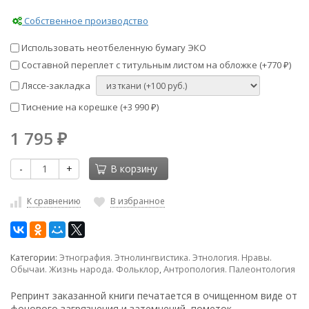
Собственное производство
Использовать неотбеленную бумагу ЭКО
Составной переплет с титульным листом на обложке (+
770
)
₽
Ляссе-закладка
Тиснение на корешке (+
3 990
)
₽
1 795
₽
-
+
В корзину
К сравнению
В избранное
Категории:
Этнография. Этнолингвистика. Этнология. Нравы.
Обычаи. Жизнь народа. Фольклор
,
Антропология. Палеонтология
Репринт заказанной книги печатается в очищенном виде от
фонового загрязнения и затемнений, пометок,