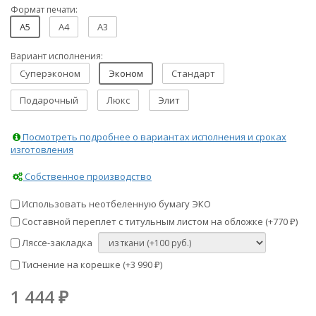
Формат печати:
A5
A4
A3
Вариант исполнения:
Суперэконом
Эконом
Стандарт
Подарочный
Люкс
Элит
Посмотреть подробнее о вариантах исполнения и сроках
изготовления
Собственное производство
Использовать неотбеленную бумагу ЭКО
Составной переплет с титульным листом на обложке (+
770
)
₽
Ляссе-закладка
Тиснение на корешке (+
3 990
)
₽
1 444
₽