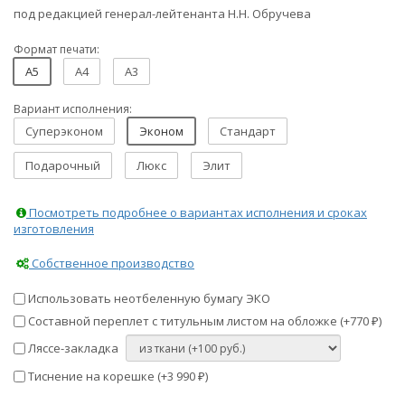
под редакцией генерал-лейтенанта Н.Н. Обручева
Формат печати:
A5
A4
A3
Вариант исполнения:
Суперэконом
Эконом
Стандарт
Подарочный
Люкс
Элит
Посмотреть подробнее о вариантах исполнения и сроках
изготовления
Собственное производство
Использовать неотбеленную бумагу ЭКО
Составной переплет с титульным листом на обложке (+
770
)
₽
Ляссе-закладка
Тиснение на корешке (+
3 990
)
₽