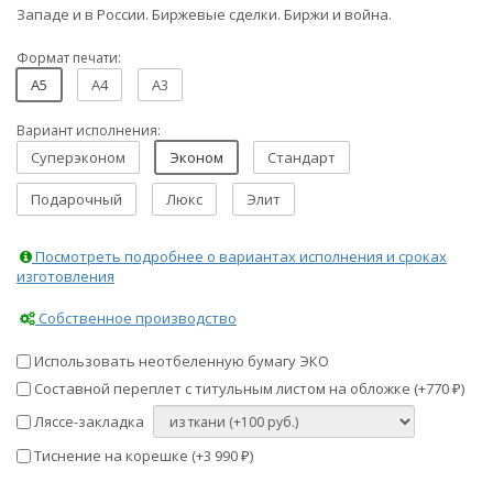
Западе и в России. Биржевые сделки. Биржи и война.
Формат печати:
A5
A4
A3
Вариант исполнения:
Суперэконом
Эконом
Стандарт
Подарочный
Люкс
Элит
Посмотреть подробнее о вариантах исполнения и сроках
изготовления
Собственное производство
Использовать неотбеленную бумагу ЭКО
Составной переплет с титульным листом на обложке (+
770
)
₽
Ляссе-закладка
Тиснение на корешке (+
3 990
)
₽