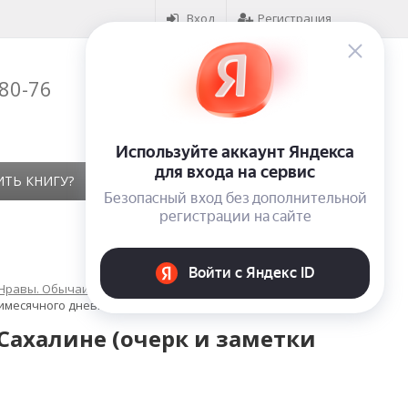
Вход
Регистрация
-80-76
Корзина (
0
)
на сумму
0
₽
ИТЬ КНИГУ?
КОНТАКТЫ
ОТЗЫВЫ
 Нравы. Обычаи. Жизнь народа. Фольклор
тимесячного дневника)
Сахалине (очерк и заметки