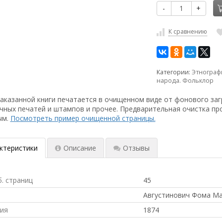
-
+
К сравнению
Категории:
Этнограф
народа. Фольклор
аказанной книги печатается в очищенном виде от фонового заг
чных печатей и штампов и прочее. Предварительная очистка пр
ым.
Посмотреть пример очищенной страницы.
ктеристики
Описание
Отзывы
б. страниц
45
Августинович Фома М
ния
1874