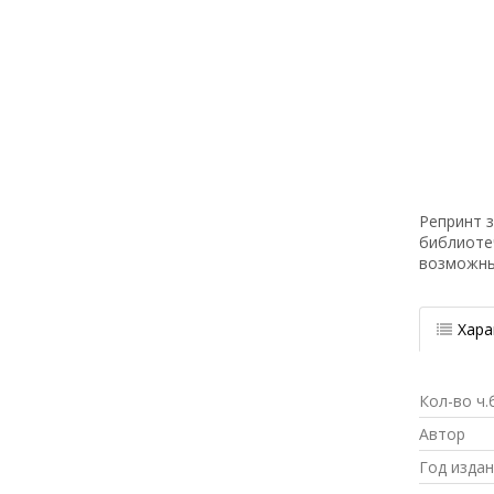
Репринт з
библиоте
возможн
Хара
Кол-во ч.
Автор
Год изда