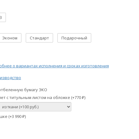
3
Эконом
Стандарт
Подарочный
бнее о вариантах исполнения и сроках изготовления
изводство
отбеленную бумагу ЭКО
ет с титульным листом на обложке (+
770
)
₽
шке (+
3 990
)
₽