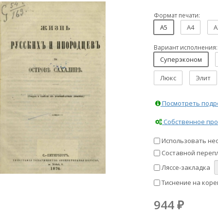
Формат печати:
A5
A4
A
Вариант исполнения:
Суперэконом
Люкс
Элит
Посмотреть подро
Собственное про
Использовать не
Составной перепл
Ляссе-закладка
Тиснение на коре
944
₽