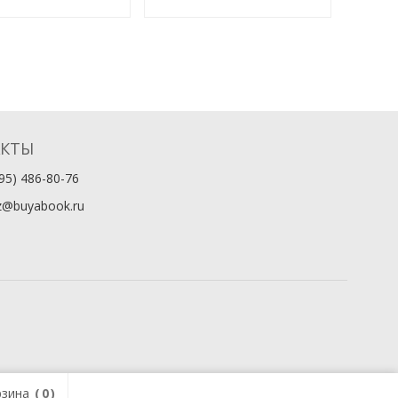
Том 2
Том 1
АКТЫ
95) 486-80-76
z@buyabook.ru
зина
0