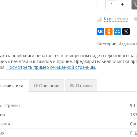
-
+
К сравнению
Категории:
Издания 
аказанной книги печатается в очищенном виде от фонового заг
чных печатей и штампов и прочее. Предварительная очистка пр
ым.
Посмотреть пример очищенной страницы.
ктеристики
Описание
Отзывы
б. страниц
94
ния
18
дания
Сан
ия
Г. 