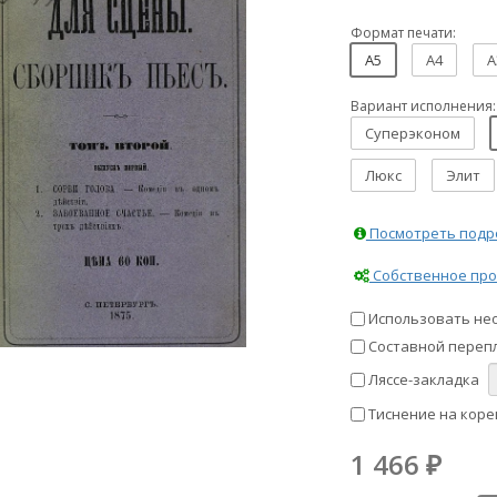
Формат печати:
A5
A4
A
Вариант исполнения:
Суперэконом
Люкс
Элит
Посмотреть подро
Собственное про
Использовать не
Составной перепл
Ляссе-закладка
Тиснение на коре
1 466
₽