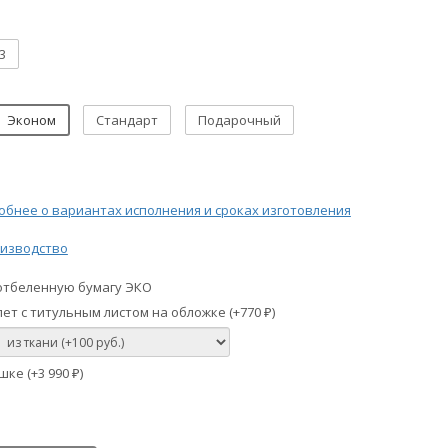
3
Эконом
Стандарт
Подарочный
бнее о вариантах исполнения и сроках изготовления
изводство
отбеленную бумагу ЭКО
ет с титульным листом на обложке (+
770
)
₽
шке (+
3 990
)
₽