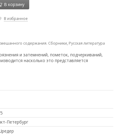
В корзину
В избранное
смешанного содержания. Сборники
,
Русская литература
рязнения и затемнений, пометок, подчеркиваний,
оизводится насколько это представляется
75
кт-Петербург
Шредер