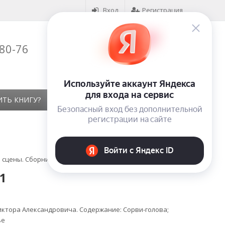
Вход
Регистрация
-80-76
Корзина (
0
)
на сумму
0
₽
ИТЬ КНИГУ?
КОНТАКТЫ
ОТЗЫВЫ
 сцены. Сборник пьес. Том 2. Выпуск 1
1
ктора Александровича. Содержание: Сорви-голова;
ье