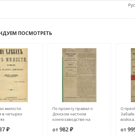
Рус
НДУЕМ ПОСМОТРЕТЬ
ах милости.
По проекту правил о
О прео
 в четырех
Донском частном
Забайк
ях
коннозаводстве на
войска.
войсковой задонской
Правит
337
982
99
от
от
₽
степи
₽
сенату