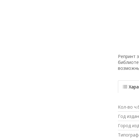
Репринт з
библиоте
возможн
Хара
Кол-во ч.
Год изда
Город из
Типограф