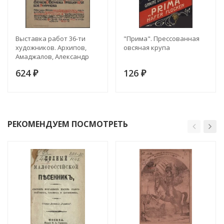
Выставка работ 36-ти
"Прима". Прессованная
художников. Архипов,
овсяная крупа
Амаджалов, Александр
Бенуа, Браз. Открыта в
624
126
конце декабря 1901 года
₽
₽
на один месяц в залах
Императорского
Строгановского училища.
Плакат. Вариант 2
РЕКОМЕНДУЕМ ПОСМОТРЕТЬ