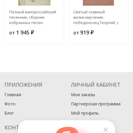
Полный малороссийский
Святый славный
песенник, сборник
великомученик-
избранных песен
победоносец Георгий, с
малороссийских, русских
описанием его страданий
1 945
919
от
от
и цыганских
₽
и чудес
₽
ПРИЛОЖЕНИЯ
ЛИЧНЫЙ КАБИНЕТ
Главная
Мои заказы
Фото
Партнерская программа
Блог
Мой профиль
КОНТАКТЫ