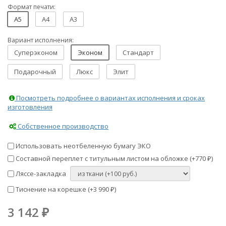
Формат печати:
A5
A4
A3
Вариант исполнения:
Суперэконом
Эконом
Стандарт
Подарочный
Люкс
Элит
Посмотреть подробнее о вариантах исполнения и сроках
изготовления
Собственное производство
Использовать неотбеленную бумагу ЭКО
Составной переплет с титульным листом на обложке (+
770
)
₽
Ляссе-закладка
Тиснение на корешке (+
3 990
)
₽
3 142
₽