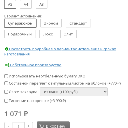
A5
A4
A3
Вариант исполнения:
Суперэконом
Эконом
Стандарт
Подарочный
Люкс
Элит
Посмотреть подробнее о вариантах исполнения и сроках
изготовления
Собственное производство
Использовать неотбеленную бумагу ЭКО
Составной переплет с титульным листом на обложке (+
770
)
₽
Ляссе-закладка
Тиснение на корешке (+
3 990
)
₽
1 071
₽
-
+
В корзину