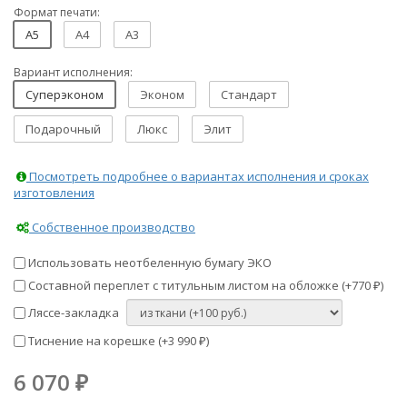
Формат печати:
A5
A4
A3
Вариант исполнения:
Суперэконом
Эконом
Стандарт
Подарочный
Люкс
Элит
Посмотреть подробнее о вариантах исполнения и сроках
изготовления
Собственное производство
Использовать неотбеленную бумагу ЭКО
Составной переплет с титульным листом на обложке (+
770
)
₽
Ляссе-закладка
Тиснение на корешке (+
3 990
)
₽
6 070
₽