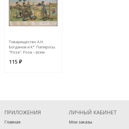
Товарищество А.Н.
Богданов и К°. Папиросы.
"Роза". Роза – всем
курящим друг, услаждает
115
наш досуг, ай люли, ай
₽
люли
ПРИЛОЖЕНИЯ
ЛИЧНЫЙ КАБИНЕТ
Главная
Мои заказы