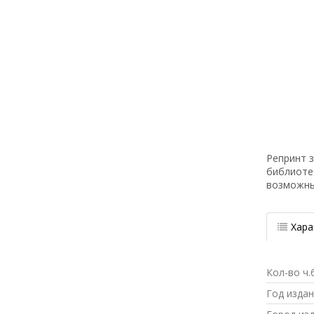
Репринт з
библиоте
возможн
Хара
Кол-во ч.
Год изда