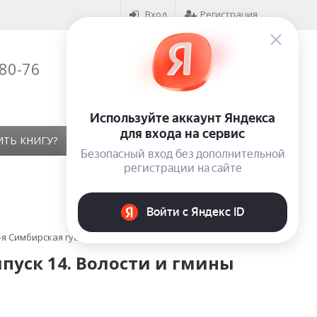
Вход
Регистрация
-80-76
Корзина (
0
)
на сумму
0
₽
ИТЬ КНИГУ?
КОНТАКТЫ
ОТЗЫВЫ
9-я Симбирская губерния
пуск 14. Волости и гмины