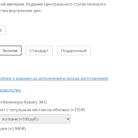
кой империи. Издание Центрального статистического
тва внутренних дел.
3
Эконом
Стандарт
Подарочный
бнее о вариантах исполнения и сроках изготовления
изводство
отбеленную бумагу ЭКО
ет с титульным листом на обложке (+
770
)
₽
шке (+
3 990
)
₽