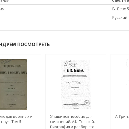
дания
Санкт-П
ия
В. Безоб
Русский
НДУЕМ ПОСМОТРЕТЬ
педия военных и
Учащимся пособие для
А. Грин
 наук. Том 5
сочинений. А.К. Толстой.
Биография и разбор его