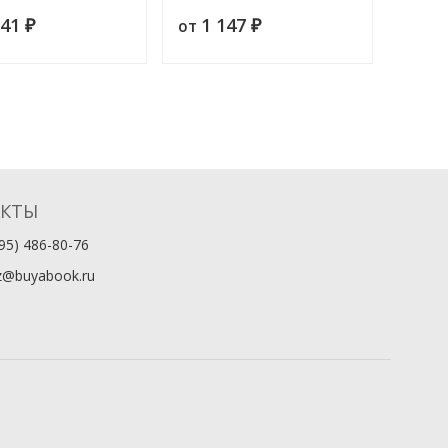
641
1 147
9
от
от
₽
₽
АКТЫ
95) 486-80-76
z@buyabook.ru