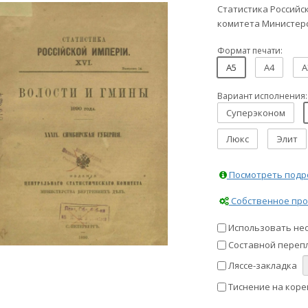
Статистика Российс
комитета Министерс
Формат печати:
A5
A4
A
Вариант исполнения:
Суперэконом
Люкс
Элит
Посмотреть подро
Собственное про
Использовать не
Составной перепл
Ляссе-закладка
Тиснение на коре