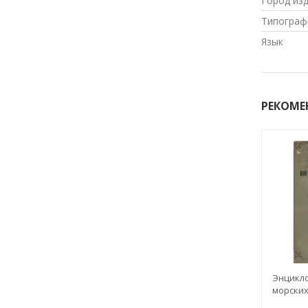
Город из
Типограф
Язык
РЕКОМЕ
Энцикло
морских