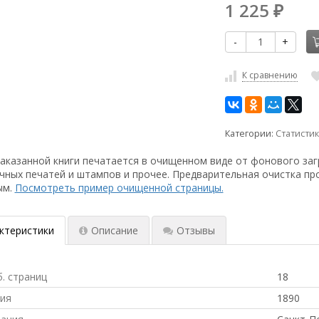
1 225
₽
-
+
К сравнению
Категории:
Статистик
аказанной книги печатается в очищенном виде от фонового заг
чных печатей и штампов и прочее. Предварительная очистка пр
ым.
Посмотреть пример очищенной страницы.
ктеристики
Описание
Отзывы
б. страниц
18
ния
1890