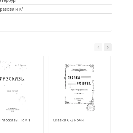
етербург
разова и К°
. Рассказы. Том 1
Сказка 672 ночи
Эрнест