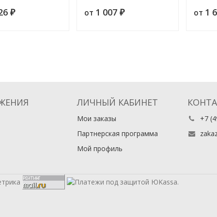
главных произведений
026
1 007
1 
от
от
₽
₽
ЖЕНИЯ
ЛИЧНЫЙ КАБИНЕТ
КОНТ
Мои заказы
+7 (4
Партнерская программа
zaka
Мой профиль