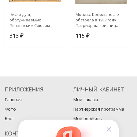
Число душ,
Москва. Кремль после
обслуживаемых
обстрела в 1917 году.
Пензенским Союзом
Патриаршая ризница
Потребительных
после бомбардировки
313
115
Обществ в 1918 году
₽
1917 года, 4
₽
ПРИЛОЖЕНИЯ
ЛИЧНЫЙ КАБИНЕТ
Главная
Мои заказы
Фото
Партнерская программа
Блог
Мой профиль
КОНТАКТЫ