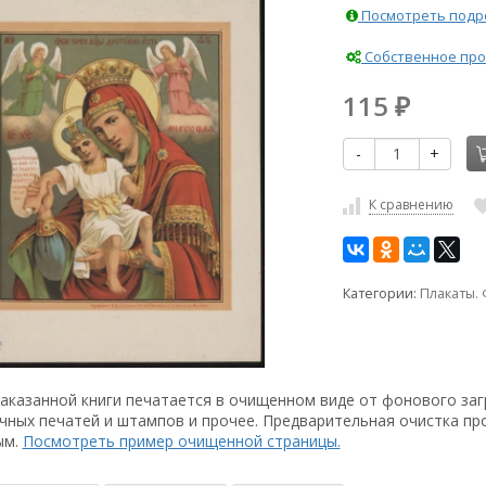
Посмотреть подро
Собственное про
115
₽
-
+
К сравнению
Категории:
Плакаты.
аказанной книги печатается в очищенном виде от фонового заг
чных печатей и штампов и прочее. Предварительная очистка пр
ым.
Посмотреть пример очищенной страницы.