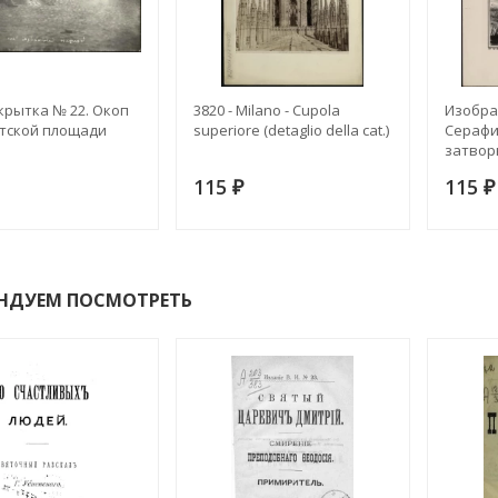
рытка № 22. Окоп
3820 - Milano - Cupola
Изобра
тской площади
superiore (detaglio della cat.)
Серафи
затвор
идущег
115
115
₽
₽
НДУЕМ ПОСМОТРЕТЬ