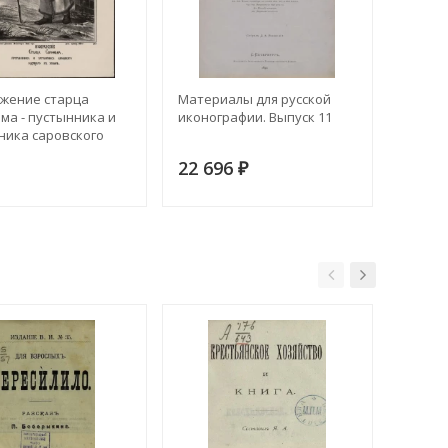
жение старца
Материалы для русской
Образ
ма - пустынника и
иконографии. Выпуск 11
Пресв
ника саровского
о в храм
22 696
313
₽