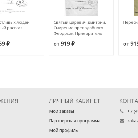
стливых людей.
Святый царевич Дмитрий.
Переси
ый рассказ
Смирение преподобного
Феодосия. Примиритель
159
919
91
от
от
₽
₽
ЖЕНИЯ
ЛИЧНЫЙ КАБИНЕТ
КОНТ
Мои заказы
+7 (4
Партнерская программа
zaka
Мой профиль