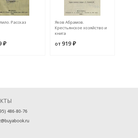
лило. Рассказ
Яков Абрамов.
Первые
Крестьянское хозяйство и
книга
9
919
1 
от
от
₽
₽
АКТЫ
95) 486-80-76
z@buyabook.ru