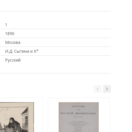
1
1890
Москва
И.Д. Сытина и К°
Русский