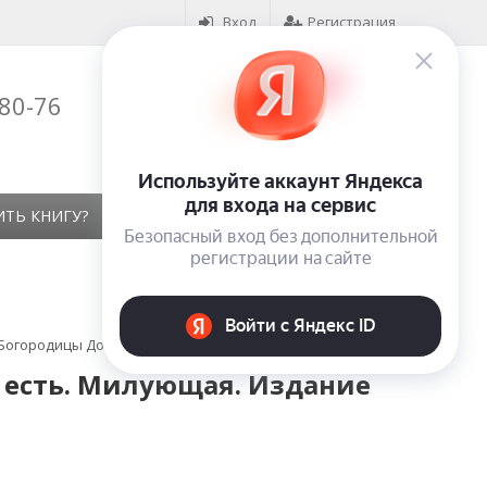
Вход
Регистрация
-80-76
Корзина (
0
)
на сумму
0
₽
ИТЬ КНИГУ?
КОНТАКТЫ
ОТЗЫВЫ
Богородицы Достойно есть. Милующая. Издание 1890 года
 есть. Милующая. Издание