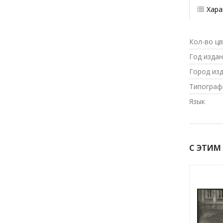
Хара
Кол-во ц
Год изда
Город из
Типограф
Язык
С ЭТИМ