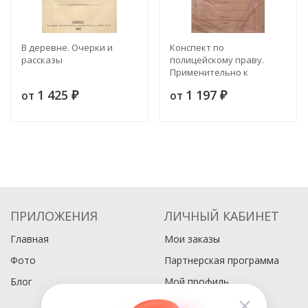
В деревне. Очерки и
Конспект по
рассказы
полицейскому праву.
Применительно к
программе юридической
1 425
1 197
от
от
₽
комиссии. Рукопись
₽
ПРИЛОЖЕНИЯ
ЛИЧНЫЙ КАБИНЕТ
Главная
Мои заказы
Фото
Партнерская программа
Блог
Мой профиль