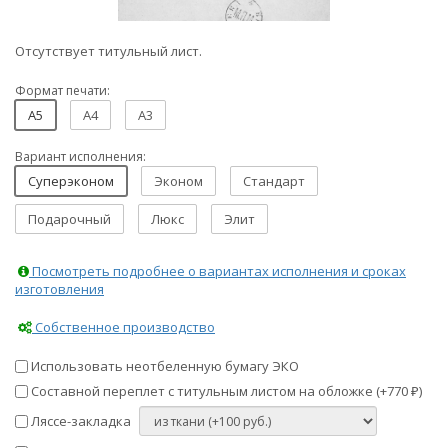
Отсутствует титульный лист.
Формат печати:
A5
A4
A3
Вариант исполнения:
Суперэконом
Эконом
Стандарт
Подарочный
Люкс
Элит
Посмотреть подробнее о вариантах исполнения и сроках
изготовления
Собственное производство
Использовать неотбеленную бумагу ЭКО
Составной переплет с титульным листом на обложке (+
770
)
₽
Ляссе-закладка